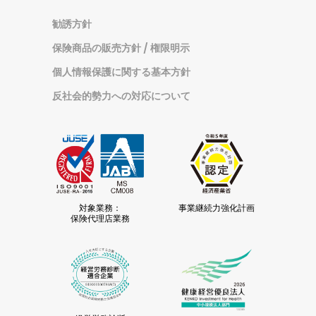
カ
イ
勧誘方針
ブ
保険商品の販売方針 / 権限明示
個人情報保護に関する基本方針
反社会的勢力への対応について
対象業務：
事業継続力強化計画
保険代理店業務