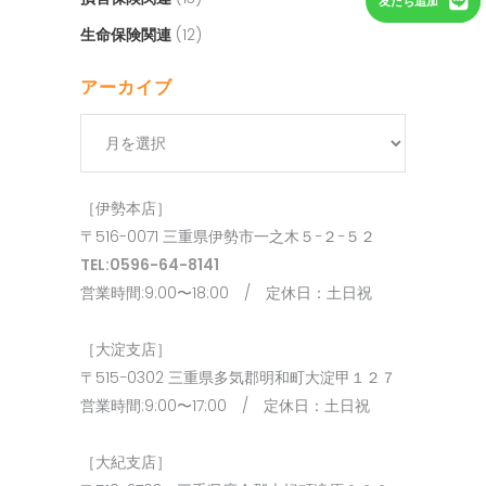
友だち追加
生命保険関連
(12)
アーカイブ
ア
ー
カ
［伊勢本店］
イ
〒516-0071 三重県伊勢市一之木５−２−５２
ブ
TEL:0596-64-8141
営業時間:9:00〜18:00 / 定休日：土日祝
［大淀支店］
〒515−0302 三重県多気郡明和町大淀甲１２７
営業時間:9:00〜17:00 / 定休日：土日祝
［大紀支店］