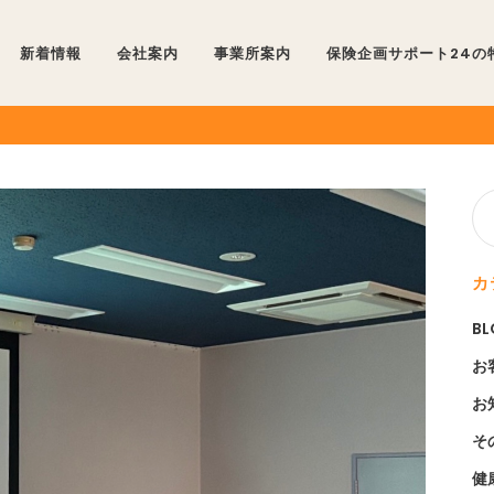
新着情報
会社案内
事業所案内
保険企画サポート24の
カ
B
お
お
そ
健