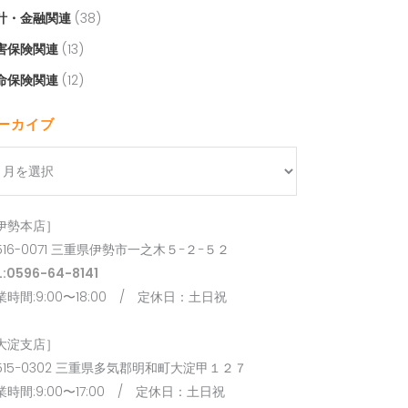
計・金融関連
(38)
害保険関連
(13)
命保険関連
(12)
ーカイブ
伊勢本店］
516-0071 三重県伊勢市一之木５−２−５２
L:0596-64-8141
業時間:9:00〜18:00 / 定休日：土日祝
大淀支店］
515−0302 三重県多気郡明和町大淀甲１２７
業時間:9:00〜17:00 / 定休日：土日祝