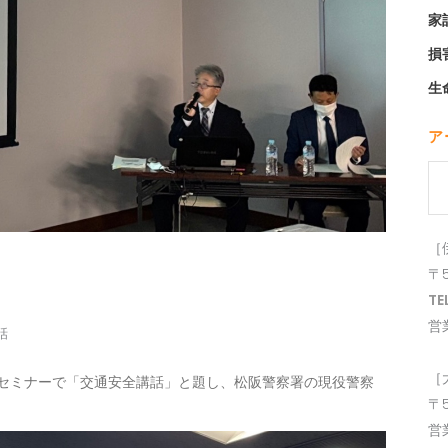
家
損
生
ア
ア
ー
カ
［
イ
〒
ブ
TE
営
話
［
セミナーで「交通安全講話」と題し、松阪警察署の現役警察
〒
営