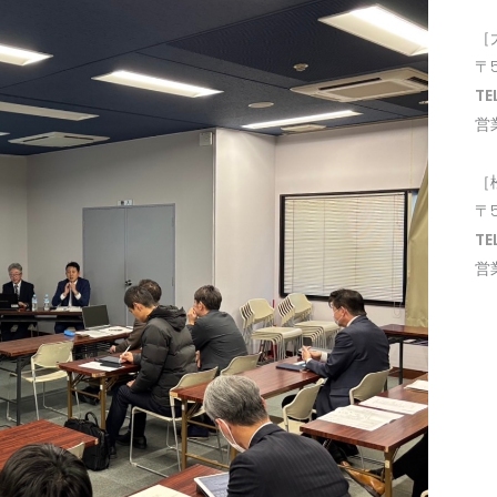
［
〒
TE
営
［
〒
TE
営