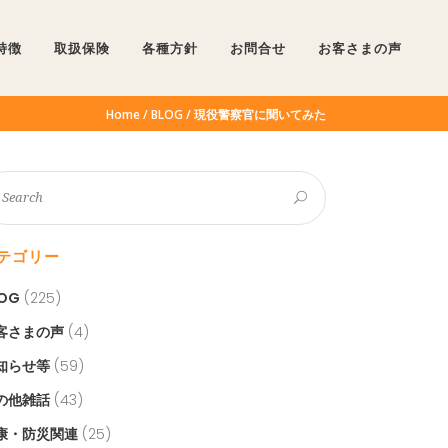
特徴
取扱保険
各種方針
お問合せ
お客さまの声
Home
BLOG
現役警察官に聞いてみた
テゴリー
LOG
(225)
客さまの声
(4)
知らせ等
(59)
の他雑話
(43)
康・防災関連
(25)