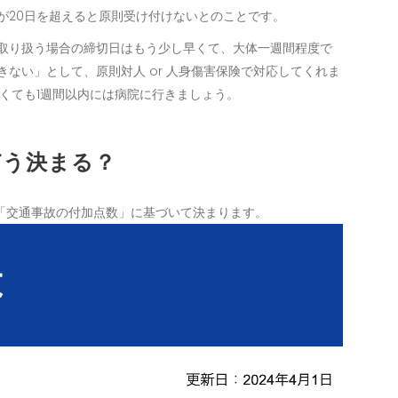
が20日を超えると原則受け付けないとのことです。
取り扱う場合の締切日はもう少し早くて、大体一週間程度で
ない」として、原則対人 or 人身傷害保険で対応してくれま
くても1週間以内には病院に行きましょう。
どう決まる？
「交通事故の付加点数」に基づいて決まります。