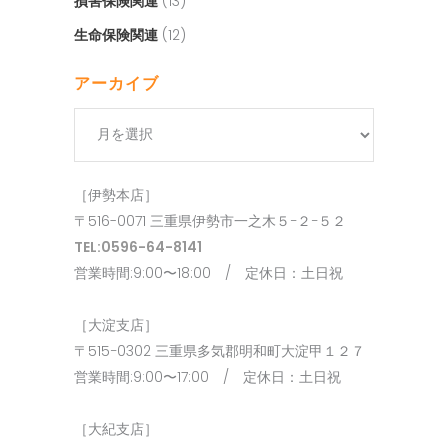
損害保険関連
(13)
生命保険関連
(12)
アーカイブ
ア
ー
カ
［伊勢本店］
イ
〒516-0071 三重県伊勢市一之木５−２−５２
ブ
TEL:0596-64-8141
営業時間:9:00〜18:00 / 定休日：土日祝
［大淀支店］
〒515−0302 三重県多気郡明和町大淀甲１２７
営業時間:9:00〜17:00 / 定休日：土日祝
［大紀支店］