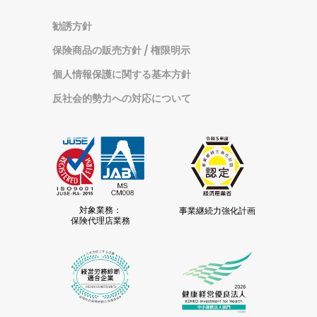
カ
イ
勧誘方針
ブ
保険商品の販売方針 / 権限明示
個人情報保護に関する基本方針
反社会的勢力への対応について
対象業務：
事業継続力強化計画
保険代理店業務