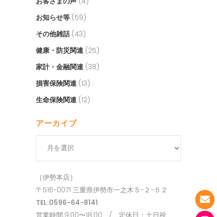
お客さまの声
(4)
お知らせ等
(59)
その他雑話
(43)
健康・防災関連
(25)
家計・金融関連
(38)
損害保険関連
(13)
生命保険関連
(12)
アーカイブ
ア
ー
カ
［伊勢本店］
イ
〒516-0071 三重県伊勢市一之木５−２−５２
ブ
TEL:0596-64-8141
営業時間:9:00〜18:00 / 定休日：土日祝