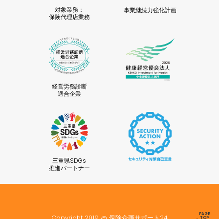
対象業務：
事業継続力強化計画
保険代理店業務
経営労務診断
適合企業
三重県SDGs
推進パートナー
PAGE
Copyright 2019 @ 保険企画サポート24
TOP