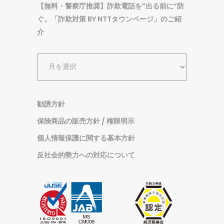
【無料・警察庁推奨】詐欺電話を”出る前に”防
ぐ。「詐欺対策 BY NTTタウンページ」のご紹
介
ア
ー
カ
イ
勧誘方針
ブ
保険商品の販売方針 / 権限明示
個人情報保護に関する基本方針
反社会的勢力への対応について