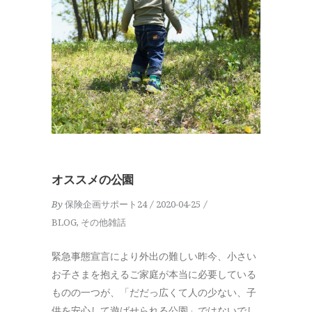
オススメの公園
By
保険企画サポート24
2020-04-25
BLOG
,
その他雑話
緊急事態宣言により外出の難しい昨今、小さい
お子さまを抱えるご家庭が本当に必要している
ものの一つが、「だだっ広くて人の少ない、子
供を安心して遊ばせられる公園」ではないでし