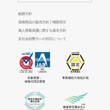
カ
イ
勧誘方針
ブ
保険商品の販売方針 / 権限明示
個人情報保護に関する基本方針
反社会的勢力への対応について
対象業務：
事業継続力強化計画
保険代理店業務