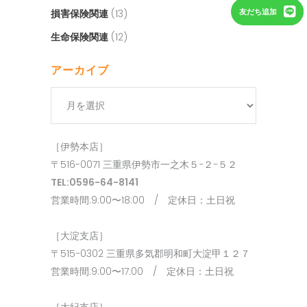
損害保険関連
(13)
友だち追加
生命保険関連
(12)
アーカイブ
ア
ー
カ
［伊勢本店］
イ
〒516-0071 三重県伊勢市一之木５−２−５２
ブ
TEL:0596-64-8141
営業時間:9:00〜18:00 / 定休日：土日祝
［大淀支店］
〒515−0302 三重県多気郡明和町大淀甲１２７
営業時間:9:00〜17:00 / 定休日：土日祝