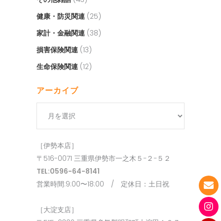
健康・防災関連
(25)
家計・金融関連
(38)
損害保険関連
(13)
生命保険関連
(12)
アーカイブ
ア
ー
カ
［伊勢本店］
イ
〒516-0071 三重県伊勢市一之木５−２−５２
ブ
TEL:0596-64-8141
営業時間:9:00〜18:00 / 定休日：土日祝
［大淀支店］