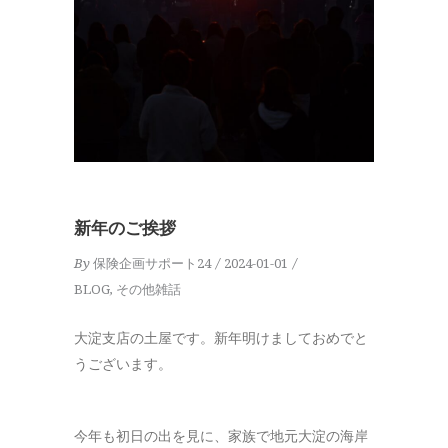
新年のご挨拶
By
保険企画サポート24
2024-01-01
BLOG
,
その他雑話
大淀支店の土屋です。新年明けましておめでと
うございます。
今年も初日の出を見に、家族で地元大淀の海岸