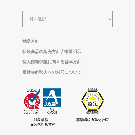
ア
ー
カ
イ
勧誘方針
ブ
保険商品の販売方針 / 権限明示
個人情報保護に関する基本方針
反社会的勢力への対応について
対象業務：
事業継続力強化計画
保険代理店業務