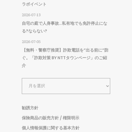
ラボイベント
2026-07-13
自宅の庭で人身事故…私有地でも免許停止にな
る?ならない?
2026-07-05
【無料・警察庁推奨】詐欺電話を”出る前に”防
ぐ。「詐欺対策 BY NTTタウンページ」のご紹
介
ア
ー
カ
イ
勧誘方針
ブ
保険商品の販売方針 / 権限明示
個人情報保護に関する基本方針